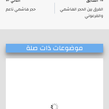
تصفّح
السابق
التالي
المقالات
الفرق بين الحجر الهاشمي
حجر هاشمي ناعم
والفرعوني
موضوعات ذات صلة