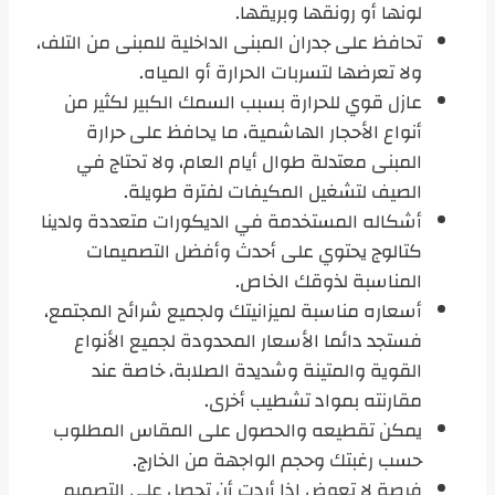
لونها أو رونقها وبريقها.
تحافظ على جدران المبنى الداخلية للمبنى من التلف،
ولا تعرضها لتسربات الحرارة أو المياه.
عازل قوي للحرارة بسبب السمك الكبير لكثير من
أنواع الأحجار الهاشمية، ما يحافظ على حرارة
المبنى معتدلة طوال أيام العام، ولا تحتاج في
الصيف لتشغيل المكيفات لفترة طويلة.
أشكاله المستخدمة في الديكورات متعددة ولدينا
كتالوج يحتوي على أحدث وأفضل التصميمات
المناسبة لذوقك الخاص.
أسعاره مناسبة لميزانيتك ولجميع شرائح المجتمع،
فستجد دائما الأسعار المحدودة لجميع الأنواع
القوية والمتينة وشديدة الصلابة، خاصة عند
مقارنته بمواد تشطيب أخرى.
يمكن تقطيعه والحصول على المقاس المطلوب
حسب رغبتك وحجم الواجهة من الخارج.
فرصة لا تعوض إذا أردت أن تحصل على التصميم