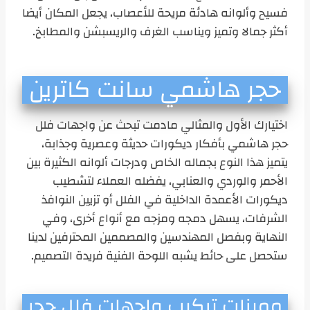
فسيح وألوانه هادئة مريحة للأعصاب، يجعل المكان أيضا
أكثر جمالا وتميز ويناسب الغرف والريسبشن والمطابخ.
حجر هاشمي سانت كاترين
اختيارك الأول والمثالي مادمت تبحث عن واجهات فلل
حجر هاشمي بأفكار ديكورات حديثة وعصرية وجذابة،
يتميز هذا النوع بجماله الخاص ودرجات ألوانه الكثيرة بين
الأحمر والوردي والعنابي، يفضله العملاء لتشطيب
ديكورات الأعمدة الداخلية في الفلل أو تزيين النوافذ
الشرفات، يسهل دمجه ومزجه مع أنواع أخرى، وفي
النهاية وبفصل المهندسين والمصممين المحترفين لدينا
ستحصل على حائط يشبه اللوحة الفنية فريدة التصميم.
مميزات تركيب واجهات فلل حجر