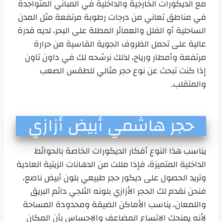
مع الديكورات الخارجية والداخلية في المباني المتواجدة
في مناطق تعاني من درجات رطوبة مرتفعة مثل المدن
الساحلية أو الفلل والعمائر المطلة على البحر، لديه قدرة
عالية على تحمل الظروف الجوية القاسية من حرارة
مرتفعة وأمطار ورياح، لذلك نرشحه لك في داون تاون
إذا كنت تبحث عن نوع حجر مثالي للطقس الصعب
والمتقلب.
حجر هاشمي أبيض أزازي
يناسب هذا النوع أفكار الديكورات الخاصة بالحوائط
الداخلية المتميزة، فإذا مللت من الدهانات الزيتية العادية
وتريد الحصول على ديكور حجر طبيعي بلون أبيض ناصع،
فنحن نقدم لك الحجر الأزازي بلونه الثلجي دائم البريق
واللمعان، يناسب الأماكن الضيقة ومحدودة المساحة
لأنه يمنحك الاتساع المضاعف والاحساس بأن المكان