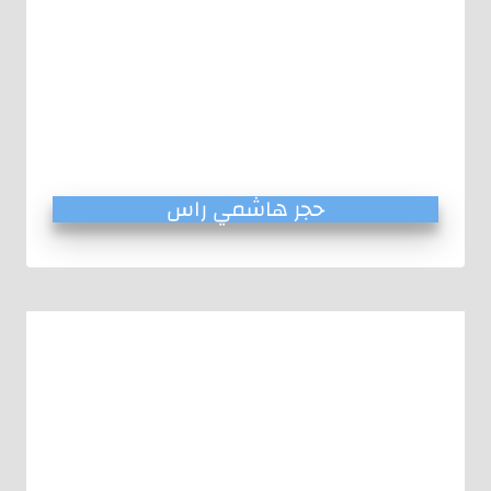
حجر هاشمي راس