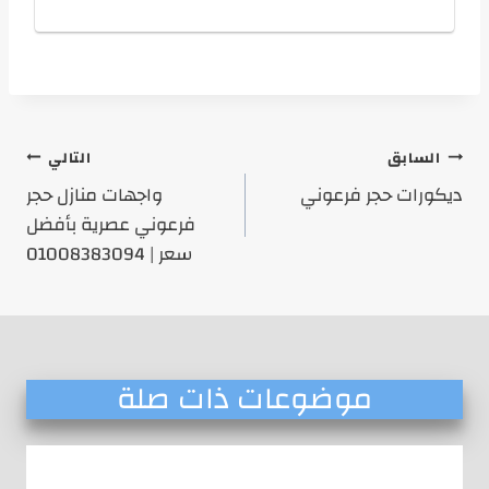
تصفّح
السابق
التالي
المقالات
ديكورات حجر فرعوني
واجهات منازل حجر
فرعوني عصرية بأفضل
سعر | 01008383094
موضوعات ذات صلة