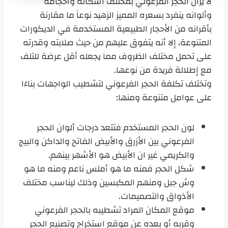
لا يزال الحجر الفرعوني بمختلف أشكاله وأحجامه
وألوانه ينفرد بسعره المميز الزهيد نوعاَ ما مقارنة
بأقرانه من الأحجار الطبيعية المستخدمة في الديكورات
المتنوعة، إلا أنه يتفوق عليهم من حيث صلابته وقدرته
على تحمل مختلف الظروف مما يجعله أقل عرضة للتلف
مع إطلالة فريدة من نوعها.
وتختلف تكلفة الحجر الفرعوني لتشطيب الواجهات بناءَا
على عوامل متنوعة ومنها:
لون الحجر المستخدم فتتعد درجات ألوان الحجر
الفرعوني بين الأزرق والأبيض الفاتح والداكن والبيج
والكريمي غير ان الأبيض هو الأشهر بينهم.
شكل الحجر فمنه ما هو أملس ناعم ومنه ما هو
وش جبل ومنهم المكبسين وذلك ليناسب مختلف
الأذواق والتصميمات.
موقع المكان المراد تشطيبه بالحجر الفرعوني
وقربه أو بعده عن موقع استخراج وتصنيع الحجر