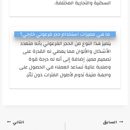
السكنية والتجارية المختلفة.
ما هي مميزات استخدام حجر فرعوني خارجي؟
يتميز هذا النوع من الحجر الفرعوني بأنه متعدد
الأشكال والألوان مما يعطي له القدرة على
تصميم مميز، إضافة إلى أنه له درجة قوة
وصلابة عالية تساعد العملاء في الحصول على
واجهة متينة تدوم لأطول الفترات دون تأثر.
تصفّح
السابق
التالي