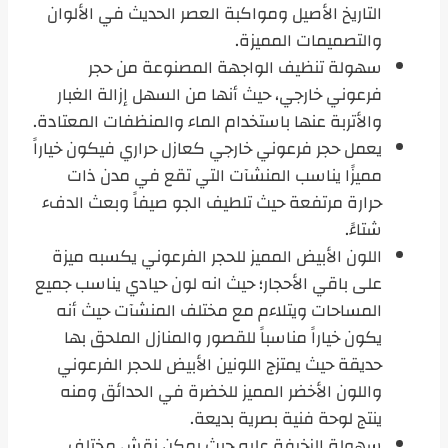
التاريخ الأصيل ومواكبة العصر الحديث في الألوان
والتصميمات المميزة.
سهولة تنظيف الواجهة المصنوعة من حجر
فرعوني خارجي، حيث أنها من السهل إزالة الغبار
والأتربة عنها باستخدام الماء والمنظفات المعتادة.
يعمل حجر فرعوني خارجي كعازل حراري فيكون خياراً
مميزًا يناسب المنشآت التي تقع في مدن ذات
حرارة مرتفعة حيث تلطيف الجو صيفاً وبعث الدفء
شتاءً.
اللون الأبيض المميز للحجر الفرعوني يكسبه ميزة
على باقي الأحجار؛ حيث انه لون حيادي يناسب جميع
المساحات ويتلاءم مع مختلف المنشآت حيث أنه
يكون خياراً مناسباً للقصور والمنازل الملحق بها
حديقة حيث يمتزج اللونين الأبيض للحجر الفرعوني
واللون الأخضر المميز للخضرة في الحدائق ومنه
ينتج لوحة فنية بصرية بديعة.
سهولة الزخرفة عليه حيث يمكن نقش مختلف